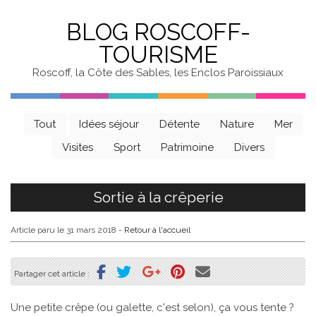
BLOG ROSCOFF-
TOURISME
Roscoff, la Côte des Sables, les Enclos Paroissiaux
Tout
Idées séjour
Détente
Nature
Mer
Visites
Sport
Patrimoine
Divers
Sortie à la crêperie
Article paru le 31 mars 2018
-
Retour à l'accueil
Partager cet article :
Une petite crêpe (ou galette, c'est selon), ça vous tente ?