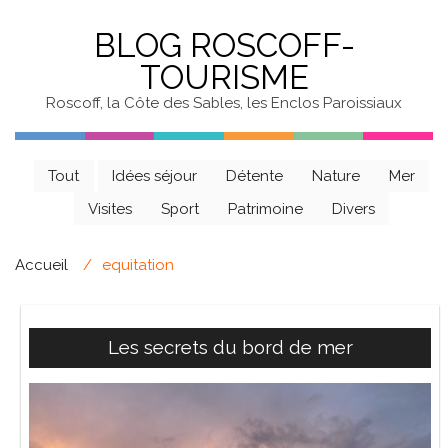
BLOG ROSCOFF-
TOURISME
Roscoff, la Côte des Sables, les Enclos Paroissiaux
Tout
Idées séjour
Détente
Nature
Mer
Visites
Sport
Patrimoine
Divers
Accueil
equitation
Les secrets du bord de mer