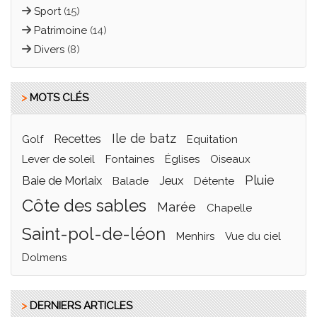
Sport
(15)
Patrimoine
(14)
Divers
(8)
>
MOTS CLÉS
ile de batz
recettes
golf
equitation
lever de soleil
fontaines
églises
oiseaux
pluie
Baie de Morlaix
jeux
balade
détente
côte des sables
marée
Chapelle
saint-pol-de-léon
menhirs
vue du ciel
dolmens
>
DERNIERS ARTICLES