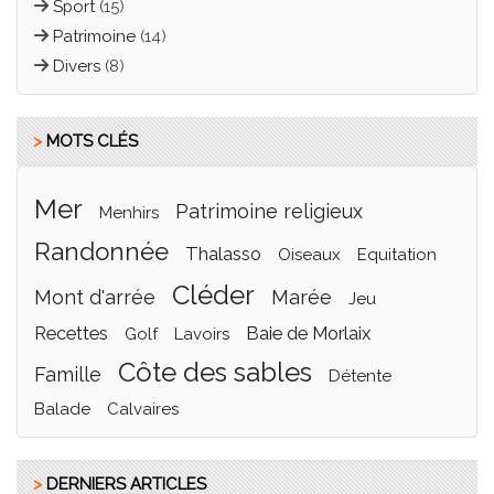
Sport
(15)
Patrimoine
(14)
Divers
(8)
>
MOTS CLÉS
mer
Patrimoine religieux
menhirs
randonnée
thalasso
oiseaux
equitation
cléder
mont d'arrée
marée
jeu
recettes
Baie de Morlaix
golf
lavoirs
côte des sables
famille
détente
balade
calvaires
>
DERNIERS ARTICLES