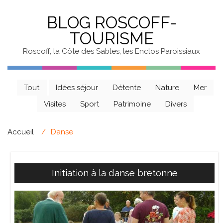
BLOG ROSCOFF-
TOURISME
Roscoff, la Côte des Sables, les Enclos Paroissiaux
Tout
Idées séjour
Détente
Nature
Mer
Visites
Sport
Patrimoine
Divers
Accueil
Danse
Initiation à la danse bretonne