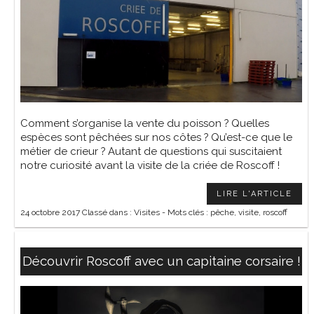
Comment s’organise la vente du poisson ? Quelles
espèces sont pêchées sur nos côtes ? Qu’est-ce que le
métier de crieur ? Autant de questions qui suscitaient
notre curiosité avant la visite de la criée de Roscoff !
LIRE L'ARTICLE
24 octobre 2017
Classé dans :
Visites
- Mots clés :
pêche
,
visite
,
roscoff
Découvrir Roscoff avec un capitaine corsaire !