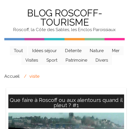
BLOG ROSCOFF-
TOURISME
Roscoff, la Côte des Sables, les Enclos Paroissiaux
Tout
Idées séjour
Détente
Nature
Mer
Visites
Sport
Patrimoine
Divers
Accueil
visite
Que faire à Roscoff ou aux alentours quand il
pleut ? #1