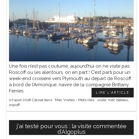
Une fois n’est pas coutume, aujourd’hui on ne visite pas
Roscoff ou les alentours, on en part ! C’est parti pour un
week-end croisière vers Plymouth au départ de Roscoff
à bord de l’Armorique, navire de la compagnie Brittany
Ferries.
LIRE L'ARTICLE
07 août 2018
Classé dans :
Mer
,
Visites
- Mots clés :
visite
,
mer
,
bateau
,
roscoff
j'ai testé pour vous : la visite commentée
d’Algoplus