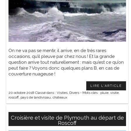
On ne va pas se mentir, il arrive, en de très rares
occasions, qu’il pleuve par chez nous ! Et la grande
question arrive tout naturellement : mais qu’est ce qu’on
peut faire ? Voyons donc quelques plans B, en cas de
couverture nuageuse !
LIRE L'ARTICLE
20 octobre 2018
Classé dans :
Visites
,
Divers
- Mots clés :
pluie
,
visite
,
roscoff
,
pays de landivisiau
,
châteaux
Croisière et visite de Plymouth au départ de
Roscoff