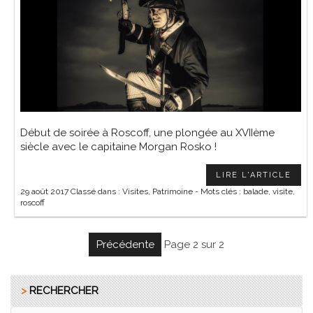
Début de soirée à Roscoff, une plongée au XVIIème
siècle avec le capitaine Morgan Rosko !
LIRE L'ARTICLE
29 août 2017
Classé dans :
Visites
,
Patrimoine
- Mots clés :
balade
,
visite
,
roscoff
précédente
page 2 sur 2
>
RECHERCHER